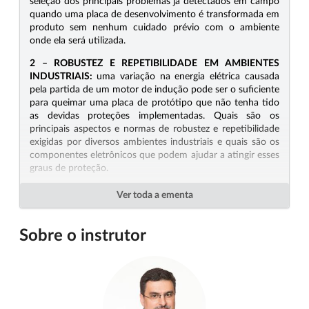
seleção dos principais problemas já detectados em campo
quando uma placa de desenvolvimento é transformada em
produto sem nenhum cuidado prévio com o ambiente
onde ela será utilizada.
2 – ROBUSTEZ E REPETIBILIDADE EM AMBIENTES
INDUSTRIAIS:
uma variação na energia elétrica causada
pela partida de um motor de indução pode ser o suficiente
para queimar uma placa de protótipo que não tenha tido
as devidas proteções implementadas. Quais são os
principais aspectos e normas de robustez e repetibilidade
exigidas por diversos ambientes industriais e quais são os
componentes eletrônicos que podem ajudar a atingir esses
graus de proteção.
3 – ESQUEMÁTICO E PCB COM PROTEÇÕES PARA
Ver toda a ementa
AMBIENTES INDUSTRIAIS:
existem algumas dicas muito
interessantes e importantes que iremos abordar neste
tópico para quem vai fazer o esquema elétrico e a placa de
Sobre o instrutor
circuito impresso com foco em aumentar a proteção e a
robustez do equipamento em ambiente industrial.
4 – DESAFIOS DA PRODUÇÃO EM LARGA ESCALA:
quantas unidades você pretende fazer de seu produto? É
diferente montar 100 unidades do seu produto e montar