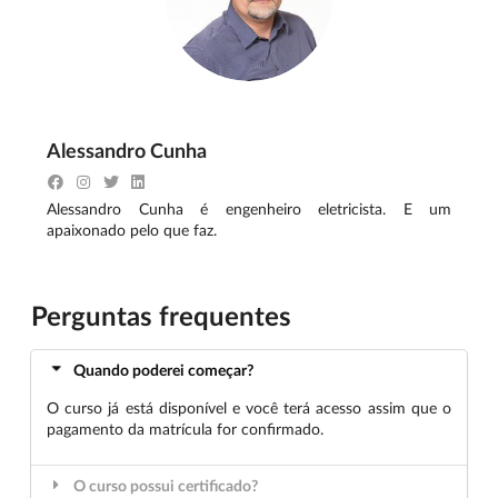
10 mil unidades de seu produto? Dicas e sugestões sobre
montagem em linha de produção de sistemas embarcados.
Prazos e preços típicos de montagens no Brasil e no
Exterior.
5 – ANÁLISE DE EXEMPLOS E SUGESTÕES DE
EXERCÍCIOS PÓS TREINAMENTO:
vou trazer alguns
Alessandro Cunha
exemplos de montagens e projetos feitos no Brasil e no
Exterior, bem como fazer a sugestão de alguns exercícios
para serem feitos pelos alunos após o treinamento.
Alessandro Cunha é engenheiro eletricista. E um
apaixonado pelo que faz.
Perguntas frequentes
Quando poderei começar?
O curso já está disponível e você terá acesso assim que o
pagamento da matrícula for confirmado.
O curso possui certificado?